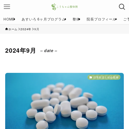
HOME
あすいろ 6ヶ月プログラム
整体
院長プロフィール
ご
ホーム
2024年
9月
2024年9月
– date –
日常生活と社会復帰