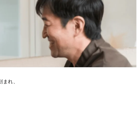
刻まれ、
。