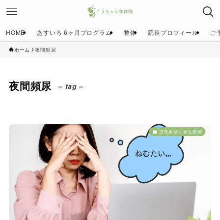
HOME
あすいろ 6ヶ月プログラム
整体
院長プロフィール
ご
ホーム
夜間頻尿
夜間頻尿
– tag –
日常生活と社会復帰