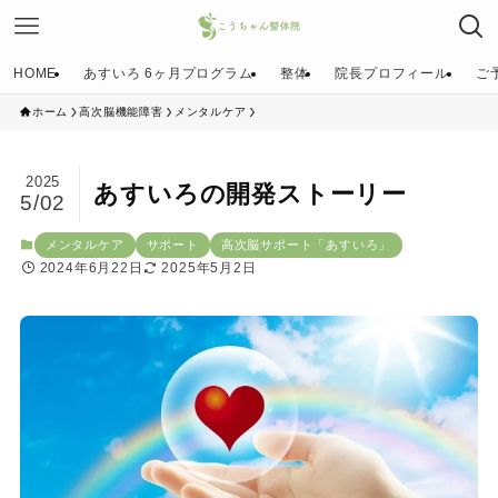
HOME
あすいろ 6ヶ月プログラム
整体
院長プロフィール
ご
ホーム
高次脳機能障害
メンタルケア
2025
あすいろの開発ストーリー
5/02
メンタルケア
サポート
高次脳サポート「あすいろ」
2024年6月22日
2025年5月2日